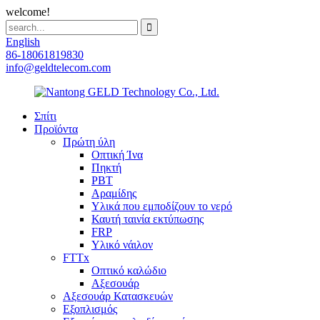
welcome!
English
86-18061819830
info@geldtelecom.com
Σπίτι
Προϊόντα
Πρώτη ύλη
Οπτική Ίνα
Πηκτή
PBT
Αραμίδης
Υλικά που εμποδίζουν το νερό
Καυτή ταινία εκτύπωσης
FRP
Υλικό νάιλον
FTTx
Οπτικό καλώδιο
Αξεσουάρ
Αξεσουάρ Κατασκευών
Εξοπλισμός