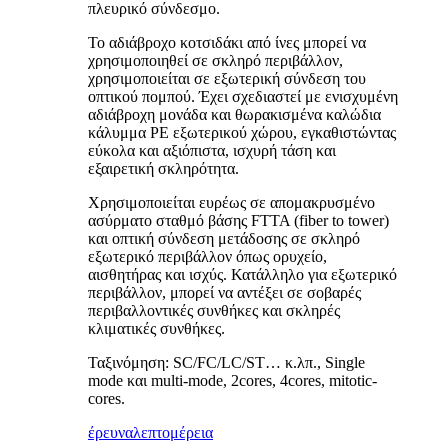
πλευρικό σύνδεσμο.
Το αδιάβροχο κοτσιδάκι από ίνες μπορεί να
χρησιμοποιηθεί σε σκληρό περιβάλλον,
χρησιμοποιείται σε εξωτερική σύνδεση του
οπτικού πομπού. Έχει σχεδιαστεί με ενισχυμένη
αδιάβροχη μονάδα και θωρακισμένα καλώδια
κάλυμμα PE εξωτερικού χώρου, εγκαθιστώντας
εύκολα και αξιόπιστα, ισχυρή τάση και
εξαιρετική σκληρότητα.
Χρησιμοποιείται ευρέως σε απομακρυσμένο
ασύρματο σταθμό βάσης FTTA (fiber to tower)
και οπτική σύνδεση μετάδοσης σε σκληρό
εξωτερικό περιβάλλον όπως ορυχείο,
αισθητήρας και ισχύς. Κατάλληλο για εξωτερικό
περιβάλλον, μπορεί να αντέξει σε σοβαρές
περιβαλλοντικές συνθήκες και σκληρές
κλιματικές συνθήκες.
Ταξινόμηση: SC/FC/LC/ST… κ.λπ., Single
mode και multi-mode, 2cores, 4cores, mitotic-
cores.
έρευνα
λεπτομέρεια