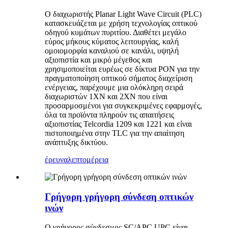
Ο διαχωριστής Planar Light Wave Circuit (PLC)
κατασκευάζεται με χρήση τεχνολογίας οπτικού
οδηγού κυμάτων πυριτίου. Διαθέτει μεγάλο
εύρος μήκους κύματος λειτουργίας, καλή
ομοιομορφία καναλιού σε κανάλι, υψηλή
αξιοπιστία και μικρό μέγεθος και
χρησιμοποιείται ευρέως σε δίκτυα PON για την
πραγματοποίηση οπτικού σήματος διαχείριση
ενέργειας, παρέχουμε μια ολόκληρη σειρά
διαχωριστών 1XN και 2XN που είναι
προσαρμοσμένοι για συγκεκριμένες εφαρμογές,
όλα τα προϊόντα πληρούν τις απαιτήσεις
αξιοπιστίας Telcordia 1209 και 1221 και είναι
πιστοποιημένα στην TLC για την απαίτηση
ανάπτυξης δικτύου.
έρευνα
λεπτομέρεια
Γρήγορη γρήγορη σύνδεση οπτικών
ινών
Ο γρήγορος σύνδεσμος SC/APC UPC είναι