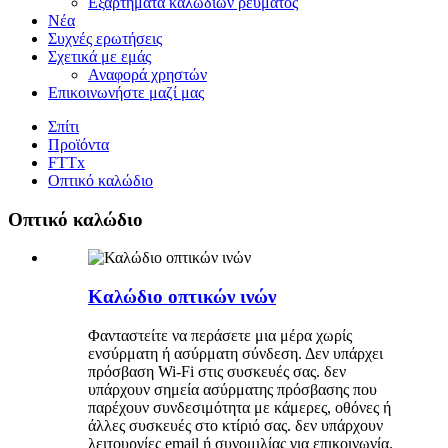
Εξαρτήματα καλωδίων ρεύματος
Νέα
Συχνές ερωτήσεις
Σχετικά με εμάς
Αναφορά χρηστών
Επικοινωνήστε μαζί μας
Σπίτι
Προϊόντα
FTTx
Οπτικό καλώδιο
Οπτικό καλώδιο
Καλώδιο οπτικών ινών
Φανταστείτε να περάσετε μια μέρα χωρίς
ενσύρματη ή ασύρματη σύνδεση. Δεν υπάρχει
πρόσβαση Wi-Fi στις συσκευές σας. δεν
υπάρχουν σημεία ασύρματης πρόσβασης που
παρέχουν συνδεσιμότητα με κάμερες, οθόνες ή
άλλες συσκευές στο κτίριό σας. δεν υπάρχουν
λειτουργίες email ή συνομιλίας για επικοινωνία.