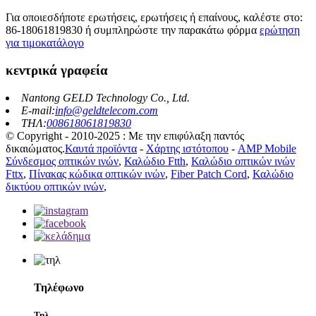
Για οποιεσδήποτε ερωτήσεις, ερωτήσεις ή επαίνους, καλέστε στο:
86-18061819830 ή συμπληρώστε την παρακάτω φόρμα
ερώτηση
για τιμοκατάλογο
κεντρικά γραφεία
Nantong GELD Technology Co., Ltd.
E-mail:
info@geldtelecom.com
ΤΗΛ:
008618061819830
© Copyright - 2010-2025 : Με την επιφύλαξη παντός
δικαιώματος.
Καυτά προϊόντα
-
Χάρτης ιστότοπου
-
AMP Mobile
Σύνδεσμος οπτικών ινών
,
Καλώδιο Ftth
,
Καλώδιο οπτικών ινών
Fttx
,
Πίνακας κώδικα οπτικών ινών
,
Fiber Patch Cord
,
Καλώδιο
δικτύου οπτικών ινών
,
Τηλέφωνο
Τηλ