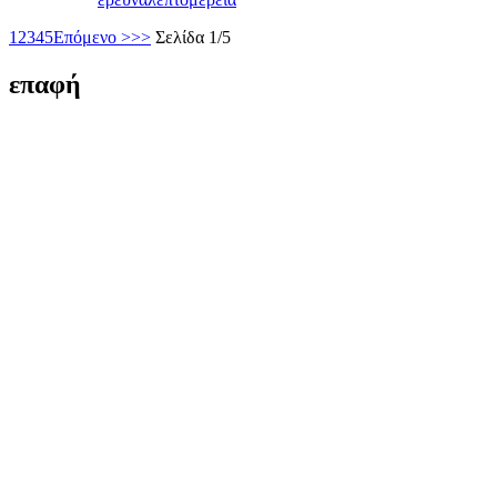
1
2
3
4
5
Επόμενο >
>>
Σελίδα 1/5
επαφή