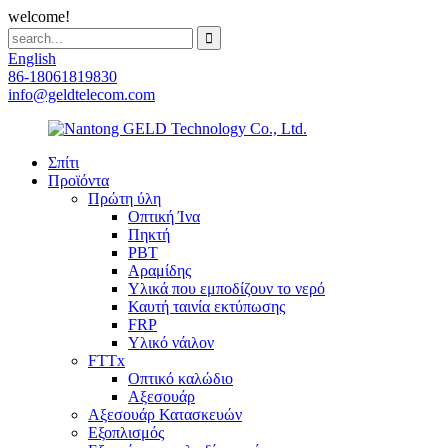
welcome!
English
86-18061819830
info@geldtelecom.com
Σπίτι
Προϊόντα
Πρώτη ύλη
Οπτική Ίνα
Πηκτή
PBT
Αραμίδης
Υλικά που εμποδίζουν το νερό
Καυτή ταινία εκτύπωσης
FRP
Υλικό νάιλον
FTTx
Οπτικό καλώδιο
Αξεσουάρ
Αξεσουάρ Κατασκευών
Εξοπλισμός