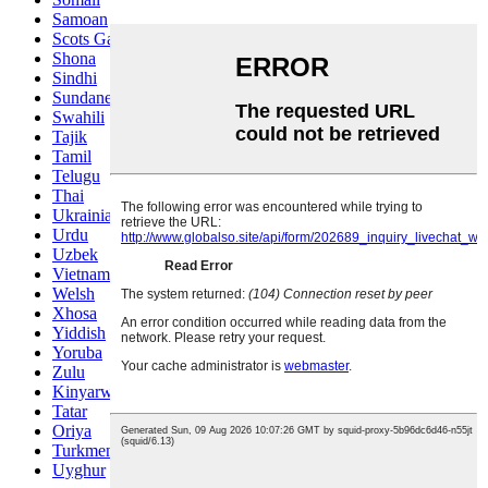
Samoan
Scots Gaelic
Shona
Sindhi
Sundanese
Swahili
Tajik
Tamil
Telugu
Thai
Ukrainian
Urdu
Uzbek
Vietnamese
Welsh
Xhosa
Yiddish
Yoruba
Zulu
Kinyarwanda
Tatar
Oriya
Turkmen
Uyghur