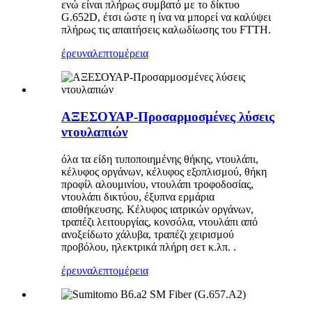
ενώ είναι πλήρως συμβατό με το δίκτυο
G.652D, έτσι ώστε η ίνα να μπορεί να καλύψει
πλήρως τις απαιτήσεις καλωδίωσης του FTTH.
έρευνα
λεπτομέρεια
ΑΞΕΣΟΥΑΡ-Προσαρμοσμένες λύσεις
ντουλαπιών
όλα τα είδη τυποποιημένης θήκης, ντουλάπι,
κέλυφος οργάνων, κέλυφος εξοπλισμού, θήκη
προφίλ αλουμινίου, ντουλάπι τροφοδοσίας,
ντουλάπι δικτύου, έξυπνα ερμάρια
αποθήκευσης. Κέλυφος ιατρικών οργάνων,
τραπέζι λειτουργίας, κονσόλα, ντουλάπι από
ανοξείδωτο χάλυβα, τραπέζι χειρισμού
προβόλου, ηλεκτρικά πλήρη σετ κ.λπ. .
έρευνα
λεπτομέρεια