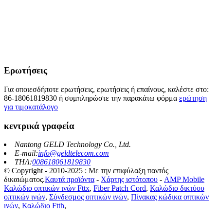
Ερωτήσεις
Για οποιεσδήποτε ερωτήσεις, ερωτήσεις ή επαίνους, καλέστε στο:
86-18061819830 ή συμπληρώστε την παρακάτω φόρμα
ερώτηση
για τιμοκατάλογο
κεντρικά γραφεία
Nantong GELD Technology Co., Ltd.
E-mail:
info@geldtelecom.com
ΤΗΛ:
008618061819830
© Copyright - 2010-2025 : Με την επιφύλαξη παντός
δικαιώματος.
Καυτά προϊόντα
-
Χάρτης ιστότοπου
-
AMP Mobile
Καλώδιο οπτικών ινών Fttx
,
Fiber Patch Cord
,
Καλώδιο δικτύου
οπτικών ινών
,
Σύνδεσμος οπτικών ινών
,
Πίνακας κώδικα οπτικών
ινών
,
Καλώδιο Ftth
,