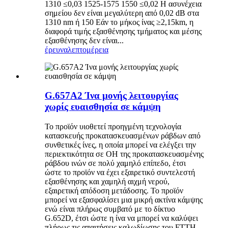
1310 ≤0,03 1525-1575 1550 ≤0,02 Η ασυνέχεια
σημείου δεν είναι μεγαλύτερη από 0,02 dB στα
1310 nm ή 150 Εάν το μήκος ίνας ≥2,15km, η
διαφορά τιμής εξασθένησης τμήματος και μέσης
εξασθένησης δεν είναι...
έρευνα
λεπτομέρεια
G.657A2 Ίνα μονής λειτουργίας
χωρίς ευαισθησία σε κάμψη
Το προϊόν υιοθετεί προηγμένη τεχνολογία
κατασκευής προκατασκευασμένων ράβδων από
συνθετικές ίνες, η οποία μπορεί να ελέγξει την
περιεκτικότητα σε OH της προκατασκευασμένης
ράβδου ινών σε πολύ χαμηλό επίπεδο, έτσι
ώστε το προϊόν να έχει εξαιρετικό συντελεστή
εξασθένησης και χαμηλή αιχμή νερού,
εξαιρετική απόδοση μετάδοσης. Το προϊόν
μπορεί να εξασφαλίσει μια μικρή ακτίνα κάμψης
ενώ είναι πλήρως συμβατό με το δίκτυο
G.652D, έτσι ώστε η ίνα να μπορεί να καλύψει
πλήρως τις απαιτήσεις καλωδίωσης του FTTH.