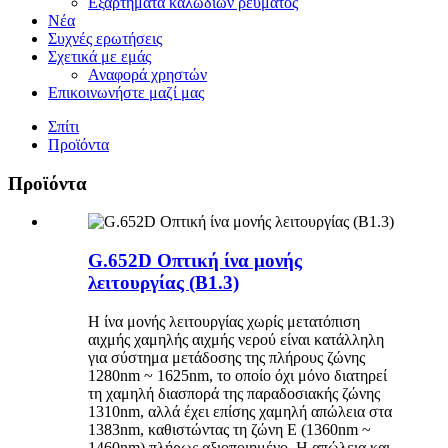
Εξαρτήματα καλωδίων ρεύματος
Νέα
Συχνές ερωτήσεις
Σχετικά με εμάς
Αναφορά χρηστών
Επικοινωνήστε μαζί μας
Σπίτι
Προϊόντα
Προϊόντα
G.652D Οπτική ίνα μονής
λειτουργίας (B1.3)
Η ίνα μονής λειτουργίας χωρίς μετατόπιση
αιχμής χαμηλής αιχμής νερού είναι κατάλληλη
για σύστημα μετάδοσης της πλήρους ζώνης
1280nm ~ 1625nm, το οποίο όχι μόνο διατηρεί
τη χαμηλή διασπορά της παραδοσιακής ζώνης
1310nm, αλλά έχει επίσης χαμηλή απώλεια στα
1383nm, καθιστώντας τη ζώνη E (1360nm ~
1460nm) πλήρως αξιοποιημένο. Η απώλεια και